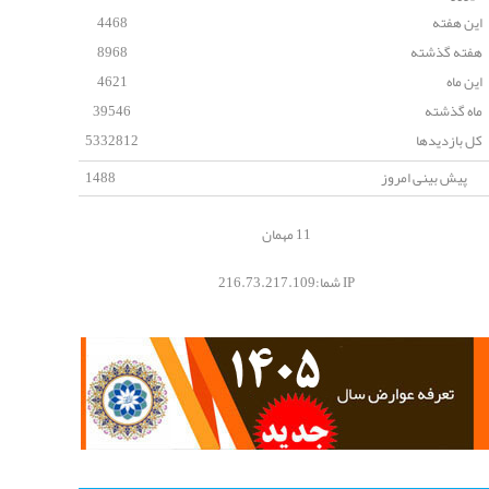
این هفته
4468
هفته گذشته
8968
این ماه
4621
ماه گذشته
39546
کل بازدیدها
5332812
پیش بینی امروز
1488
11 مهمان
IP شما:216.73.217.109