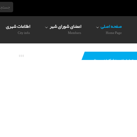
صفحه اصلی
اعضای شورای شهر
اطلاعات شهری
City info
Members
Home Page
تجلیل از ورزشکاران و مدال
آوران مشکین دشت
پیام تبریک رییس شورای
اسلامی به مناسبت پیروزی
انقلاب اسلامی
فراخوان عمومی شهرداری
مشکین دشت برای تنظیم
بودجه سال ۱۴۰۱ با جلب نظر
شهروندان
پیام تبریک رئیس و اعضا
شورای اسلامی مشکین دشت