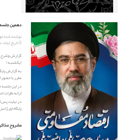
دهمین جلسه دو
نوشته شده ت
تاریخ ایجاد در 04 نوامبر 
(یکشنبه)
به گزارش پای
مقرر با حضور
در این جلسه ن
ارائه نظرات ا
در نهایت پس ا
پایگاه اورژان
مشروح مذاک