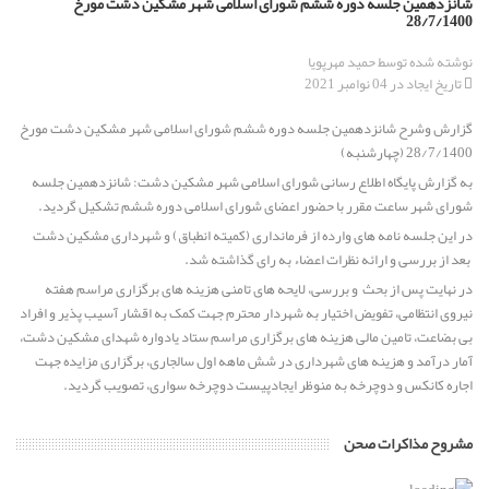
شانزدهمین جلسه دوره ششم شورای اسلامی شهر مشکین دشت مورخ
28/7/1400
برگزاری جلسه انتخاب هیئت رئیسه شورای اسلامی مشکین دشت از
نوشته شده توسط
حمید مهرپویا
میان برگزیدگان اولیه ششمین دوره انتخابات شورای اسلامی
تاریخ ایجاد در 04 نوامبر 2021
گزارش وشرح شانزدهمین جلسه دوره ششم شورای اسلامی شهر مشکین دشت مورخ
پیام تسلیت رئیس و اعضای شورای اسلامی مشکین دشت به
28/7/1400 (چهارشنبه)
مناسبت خبر ارتحال عالم ربانی حضرت حجت الاسلام والمسلمین حاج
حسن قدوسی
به گزارش پایگاه اطلاع رسانی شورای اسلامی شهر مشکین دشت: شانزدهمین جلسه
شورای شهر ساعت مقرر با حضور اعضای شورای اسلامی دوره ششم تشکیل گردید.
پیام تبریک رئیس و اعضای محترم شورای اسلامی مشکین دشت به
در این جلسه نامه های وارده از فرمانداری (کمیته انطباق) و شهرداری مشکین دشت
مناسبت فرارسیدن سال تحصیلی جدید
بعد از بررسی و ارائه نظرات اعضاء به رای گذاشته شد.
در نهایت پس از بحث و بررسی، لایحه های تامنی هزینه های برگزاری مراسم هفته
نیروی انتظامی، تفویض اختیار به شهردار محترم جهت کمک به اقشار آسیب پذیر و افراد
پیام تبریک رئیس و اعضای شورای اسلامی مشکین دشت به مناسبت
بی بضاعت، تامین مالی هزینه های برگزاری مراسم ستاد یادواره شهدای مشکین دشت،
سالروز ورود آزادگان به میهن اسلامی
آمار درآمد و هزینه های شهرداری در شش ماهه اول سالجاری، برگزاری مزایده جهت
اجاره کانکس و دوچرخه به منوظر ایجادپیست دوچرخه سواری، تصویب گردید.
ابقاء دکتر حسین بغدادی از مدیران برجسته استان البرز به عنوان
شهردار مشکین دشت
مشروح مذاکرات صحن