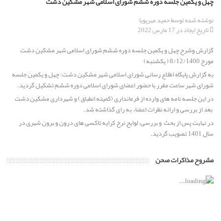
چهل و یکمین جلسه دوره ششم شورای اسلامی شهر مشکین دشت
نوشته شده توسط
حمید مهرپویا
برگزاری جلسه انتخاب هیئت رئیسه شورای اسلامی مشکین دشت از
تاریخ ایجاد در 17 مارس 2022
میان برگزیدگان اولیه ششمین دوره انتخابات شورای اسلامی
گزارش وشرح چهل و یکمین جلسه دوره ششم شورای اسلامی شهر مشکین دشت
پیام تسلیت رئیس و اعضای شورای اسلامی مشکین دشت به
مورخ 8/12/1400 ( یکشنبه)
مناسبت خبر ارتحال عالم ربانی حضرت حجت الاسلام والمسلمین حاج
به گزارش پایگاه اطلاع رسانی شورای اسلامی شهر مشکین دشت: چهل و یکمین جلسه
حسن قدوسی
شورای شهر ساعت مقرر با حضور اعضای شورای اسلامی دوره ششم تشکیل گردید.
در این جلسه نامه های وارده از فرمانداری (کمیته انطباق) و شهرداری مشکین دشت
پیام تبریک رئیس و اعضای محترم شورای اسلامی مشکین دشت به
بعد از بررسی و ارائه نظرات اعضاء به رای گذاشته شد.
مناسبت فرارسیدن سال تحصیلی جدید
در نهایت پس از بحث و بررسی، لوایح نرخ کرایه تاکسی های درون و برون شهری در
سال 1401 تصویب گردید.
پیام تبریک رئیس و اعضای شورای اسلامی مشکین دشت به مناسبت
سالروز ورود آزادگان به میهن اسلامی
مشروح مذاکرات صحن
ابقاء دکتر حسین بغدادی از مدیران برجسته استان البرز به عنوان
شهردار مشکین دشت