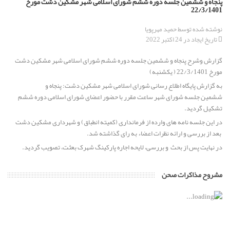
پنجاه و ششمین جلسه دوره ششم شورای اسلامی شهر مشکین دشت مورخ
22/3/1401
برگزاری جلسه انتخاب هیئت رئیسه شورای اسلامی مشکین دشت از
نوشته شده توسط
حمید مهرپویا
میان برگزیدگان اولیه ششمین دوره انتخابات شورای اسلامی
تاریخ ایجاد در 24 اکتبر 2022
گزارش وشرح پنجاه و ششمین جلسه دوره ششم شورای اسلامی شهر مشکین دشت
پیام تسلیت رئیس و اعضای شورای اسلامی مشکین دشت به
مورخ 22/3/1401 ( یکشنبه)
مناسبت خبر ارتحال عالم ربانی حضرت حجت الاسلام والمسلمین حاج
حسن قدوسی
به گزارش پایگاه اطلاع رسانی شورای اسلامی شهر مشکین دشت: پنجاه و
ششمین جلسه شورای شهر ساعت مقرر با حضور اعضای شورای اسلامی دوره ششم
تشکیل گردید.
پیام تبریک رئیس و اعضای محترم شورای اسلامی مشکین دشت به
مناسبت فرارسیدن سال تحصیلی جدید
در این جلسه نامه های وارده از فرمانداری (کمیته انطباق) و شهرداری مشکین دشت
بعد از بررسی و ارائه نظرات اعضاء به رای گذاشته شد.
در نهایت پس از بحث و بررسی، لایحه اجاره پارکینگ شهرک بعثت، تصویب گردید.
پیام تبریک رئیس و اعضای شورای اسلامی مشکین دشت به مناسبت
سالروز ورود آزادگان به میهن اسلامی
مشروح مذاکرات صحن
ابقاء دکتر حسین بغدادی از مدیران برجسته استان البرز به عنوان
شهردار مشکین دشت