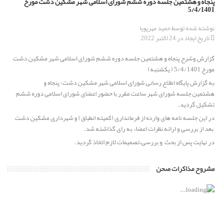
پنجاه و هشتمین جلسه دوره ششم شورای اسلامی شهر مشکین دشت مورخ
5/4/1401
برگزاری جلسه انتخاب هیئت رئیسه شورای اسلامی مشکین دشت از
نوشته شده توسط
حمید مهرپویا
میان برگزیدگان اولیه ششمین دوره انتخابات شورای اسلامی
تاریخ ایجاد در 24 اکتبر 2022
گزارش وشرح پنجاه و هشتمین جلسه دوره ششم شورای اسلامی شهر مشکین دشت
پیام تسلیت رئیس و اعضای شورای اسلامی مشکین دشت به
مورخ 5/4/1401 ( یکشنبه)
مناسبت خبر ارتحال عالم ربانی حضرت حجت الاسلام والمسلمین حاج
حسن قدوسی
به گزارش پایگاه اطلاع رسانی شورای اسلامی شهر مشکین دشت: پنجاه و
هشتمین جلسه شورای شهر ساعت مقرر با حضور اعضای شورای اسلامی دوره ششم
تشکیل گردید.
پیام تبریک رئیس و اعضای محترم شورای اسلامی مشکین دشت به
مناسبت فرارسیدن سال تحصیلی جدید
در این جلسه نامه های وارده از فرمانداری (کمیته انطباق) و شهرداری مشکین دشت
بعد از بررسی و ارائه نظرات اعضاء به رای گذاشته شد.
در نهایت پس از بحث و بررسی،تصمیمات لازم اتخاذ گردید.
پیام تبریک رئیس و اعضای شورای اسلامی مشکین دشت به مناسبت
سالروز ورود آزادگان به میهن اسلامی
مشروح مذاکرات صحن
ابقاء دکتر حسین بغدادی از مدیران برجسته استان البرز به عنوان
شهردار مشکین دشت