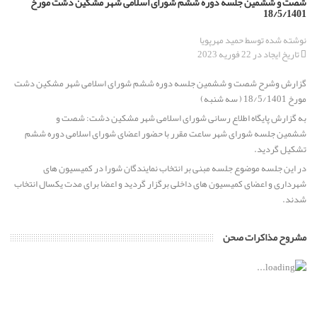
شصت و ششمین جلسه دوره ششم شورای اسلامی شهر مشکین دشت مورخ
18/5/1401
برگزاری جلسه انتخاب هیئت رئیسه شورای اسلامی مشکین دشت از
نوشته شده توسط
حمید مهرپویا
میان برگزیدگان اولیه ششمین دوره انتخابات شورای اسلامی
تاریخ ایجاد در 22 فوریه 2023
گزارش وشرح شصت و ششمین جلسه دوره ششم شورای اسلامی شهر مشکین دشت
پیام تسلیت رئیس و اعضای شورای اسلامی مشکین دشت به
مورخ 18/5/1401 ( سه شنبه)
مناسبت خبر ارتحال عالم ربانی حضرت حجت الاسلام والمسلمین حاج
حسن قدوسی
به گزارش پایگاه اطلاع رسانی شورای اسلامی شهر مشکین دشت: شصت و
ششمین جلسه شورای شهر ساعت مقرر با حضور اعضای شورای اسلامی دوره ششم
تشکیل گردید.
پیام تبریک رئیس و اعضای محترم شورای اسلامی مشکین دشت به
مناسبت فرارسیدن سال تحصیلی جدید
در این جلسه موضوع جلسه مبنی بر انتخاب نمایندگان شورا در کمیسیون های
شهرداری و اعضای کمیسیون های داخلی برگزار گردید و اعضا برای مدت یکسال انتخاب
شدند.
پیام تبریک رئیس و اعضای شورای اسلامی مشکین دشت به مناسبت
سالروز ورود آزادگان به میهن اسلامی
مشروح مذاکرات صحن
ابقاء دکتر حسین بغدادی از مدیران برجسته استان البرز به عنوان
شهردار مشکین دشت