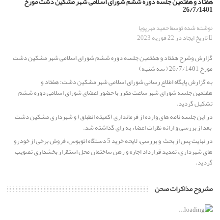
هفتاد و هفتمین جلسه دوره ششم شورای اسلامی شهر مشکین دشت مورخ
26/7/1401
برگزاری جلسه انتخاب هیئت رئیسه شورای اسلامی مشکین دشت از
نوشته شده توسط
حمید مهرپویا
میان برگزیدگان اولیه ششمین دوره انتخابات شورای اسلامی
تاریخ ایجاد در 22 فوریه 2023
گزارش وشرح هفتاد و هفتمین جلسه دوره ششم شورای اسلامی شهر مشکین دشت
پیام تسلیت رئیس و اعضای شورای اسلامی مشکین دشت به
مورخ 26/7/1401 ( سه شنبه)
مناسبت خبر ارتحال عالم ربانی حضرت حجت الاسلام والمسلمین حاج
حسن قدوسی
به گزارش پایگاه اطلاع رسانی شورای اسلامی شهر مشکین دشت: هفتاد و
هفتمین جلسه شورای شهر ساعت مقرر با حضور اعضای شورای اسلامی دوره ششم
تشکیل گردید.
پیام تبریک رئیس و اعضای محترم شورای اسلامی مشکین دشت به
مناسبت فرارسیدن سال تحصیلی جدید
در این جلسه نامه های وارده از فرمانداری (کمیته انطباق) و شهرداری مشکین دشت
بعد از بررسی و ارائه نظرات اعضاء به رای گذاشته شد.
در نهایت پس از بحث و بررسی، لایحه خرید 5 دستگاه اتوبوس، فروش برخی از خودرو
پیام تبریک رئیس و اعضای شورای اسلامی مشکین دشت به مناسبت
های شهرداری، تمدید قرارداد اجاره و رهن ساختمان محل استقرار بخشداری تصویب
سالروز ورود آزادگان به میهن اسلامی
گردید.
ابقاء دکتر حسین بغدادی از مدیران برجسته استان البرز به عنوان
مشروح مذاکرات صحن
شهردار مشکین دشت