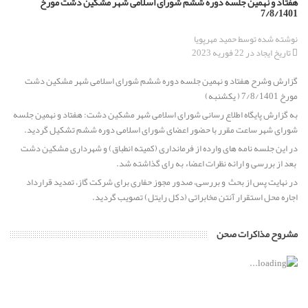
هفتاد و نهمین جلسه دوره ششم شورای اسلامی شهر مشکین دشت مورخ
7/8/1401
برگزاری جلسه انتخاب هیئت رئیسه شورای اسلامی مشکین دشت از
نوشته شده توسط
حمید مهرپویا
میان برگزیدگان اولیه ششمین دوره انتخابات شورای اسلامی
تاریخ ایجاد در 22 فوریه 2023
گزارش وشرح هفتاد و نهمین جلسه دوره ششم شورای اسلامی شهر مشکین دشت
پیام تسلیت رئیس و اعضای شورای اسلامی مشکین دشت به
مورخ 7/8/1401 ( یکشنبه)
مناسبت خبر ارتحال عالم ربانی حضرت حجت الاسلام والمسلمین حاج
حسن قدوسی
به گزارش پایگاه اطلاع رسانی شورای اسلامی شهر مشکین دشت: هفتاد و نهمین جلسه
شورای شهر ساعت مقرر با حضور اعضای شورای اسلامی دوره ششم تشکیل گردید.
پیام تبریک رئیس و اعضای محترم شورای اسلامی مشکین دشت به
در این جلسه نامه های وارده از فرمانداری (کمیته انطباق) و شهرداری مشکین دشت
مناسبت فرارسیدن سال تحصیلی جدید
بعد از بررسی و ارائه نظرات اعضاء به رای گذاشته شد.
در نهایت پس از بحث و بررسی، صدور مجوز حفاری برای شرکت گاز، تمدید قرارداد
اجاره محل استقرار آنتن مخابراتی (دکل رایتل) تصویب گردید.
پیام تبریک رئیس و اعضای شورای اسلامی مشکین دشت به مناسبت
سالروز ورود آزادگان به میهن اسلامی
مشروح مذاکرات صحن
ابقاء دکتر حسین بغدادی از مدیران برجسته استان البرز به عنوان
شهردار مشکین دشت