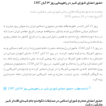
حضور اعضای شورای شهر در راهپیمایی روز ۱۳ آبان 1397
نوشته شده توسط
پایگاه اطلاع رسانی شورای شهر مشکین دشت
تاریخ ایجاد در 24 دسامبر 2018
روز 13 آبان که در تقویم نظام مقدس جمهوری اسلامی ایران به عنوان روز مبارزه با
استکبار جهانی نام‌گذاری شده یادآور سه واقعه مهم در تاریخ معاصر ایران است که
در سه دوره مختلف رخ داده و به همین دلیل این روز را در تاریخ کشور به عنوان روزی
به یادماندنی به ثبت رسانده است.
در روز 13 آبان 1343، مأموران رژیم شاه، حضرت امام خمینی(ره) را در قم دستگیر و به
دستور آمریکا، به ترکیه تبعید کردند. در روز 13 آبان 1357، دانش آموزان تهرانی در
اعتراض به دخالت های آمریکا در ایران، راه پیمایی کردند، ولی دژخیمان رژیم شاه، به
آنان حمله کرد و آنان را به خاک و خون کشید. در روز 13 آبان 1358، دانشجویان مسلمان
پیرو خط امام، لانه ی جاسوسی آمریکا را در تهران تسخیر کردند و جاسوسان آمریکایی را
به گروگان گرفتند. بدین ترتیب، مبارزه ی ضد آمریکایی مردم ایران، ابعاد جدیدتری
پیدا کرد.
ادامه مطلب: حضور اعضای شورای شهر در راهپیمایی روز ۱۳ آبان 1397
حضور اعضای محترم شورای اسلامی در مسابقات تکواندو جام شهدای اقتدار شهر
مشکین دشت