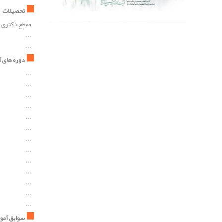
تحصیلات
مقطع دکتری
...
...
دوره های
...
...
...
...
...
...
...
...
...
...
...
...
...
سوابق آمو