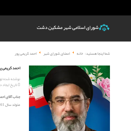
شما اینجا هستید:
خانه
اعضای شورای شهر
احمد کریمی پور
احمد کریمی پ
نوشته شده ت
تاریخ ایجاد در 10 دسامبر 
جناب آقای احم
متولد سال 1361