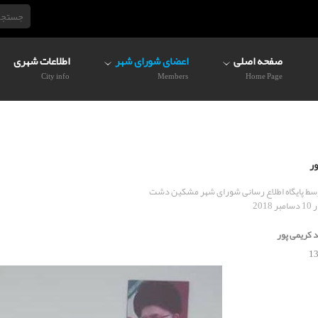
صفحه اصلی
اعضای شورای شهر
اطلاعات شهری
City info
Members
Home Page
ور
وسط
پایگاه اطلاع رسانی شورای شهر مشکین دشت
2018
د کریمی پور