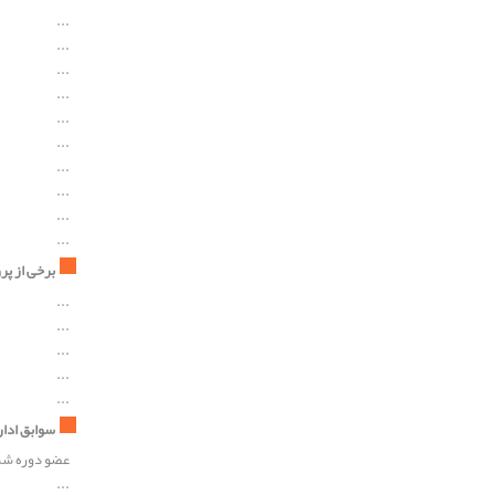
...
...
...
...
...
...
...
...
...
...
برخی از پرو
...
...
...
...
...
سوابق ادار
عضو دوره شش
...