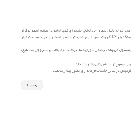
که به دلیل تعداد زیاد لوایح، جلسه ای فوق العاده در هفته آینده برگزار
گردد.از لوایح مطرح شده در جلسه می توان به لایحه ارسالی از شهرداری با موضوع درخواست خرید یک دستگاه پژو GLX جهت امور اداری اشاره کرد که با هفت رای مورد مخالفت قرار
و مسئول مربوطه در صحن شورای اسلامی جهت توضیحات بیشتر و جزئیات طرح،
این موضوع توسط شهرداری تاکید کردند.
 فردیس در سالن جلسات فرمانداری حضور بهم رساندند.
بعدی